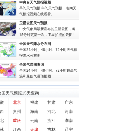
中央台天气预报视频
早间天气预报,午间天气预报，晚间天
气预报视频在线观看。
卫星云图天气预报
中央气象局最新发布的卫星云图，每
15分钟更新一次，卫星拍摄的云图!
全国天气降水分布图
全国24小时、48小时、72小时天气预
报降水分布图
全国气温图查询
全国24小时、48小时、72小时最高气
温和最低气温预报图
全国
天气预报15天查询
徽
北京
福建
甘肃
广东
西
贵州
海南
河北
河南
北
重庆
云南
浙江
湖南
苏
江西
天津
吉林
辽宁