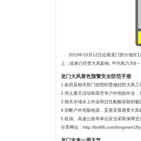
2019年10月12日近期龙门部分地
上；或者已经受大风影响, 平均风力为8～
龙门大风黄色预警安全防范手册
1.政府及相关部门按照职责做好防大风工
2.停止露天活动和高空等户外危险作业
3.相关水域水上作业和过往船舶采取积
4.切断户外危险电源，妥善安置易受大
5.机场、高速公路等单位应当采取保障
分享网址：http://bst86.com/longmen18yu
龙门末来一周天气