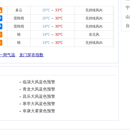
宁
多云
20℃
～
33℃
无持续风向
山
雷阵雨
20℃
～
30℃
无持续风向
台
雷阵雨
19℃
～
30℃
无持续风向
晴
19℃
～
30℃
东北风
晴
19℃
～
30℃
无持续风向
一周气温
、
龙门穿衣指数
临淄大风蓝色预警
青龙大风蓝色预警
昌乐大风蓝色预警
寒亭大风蓝色预警
阜康大雾黄色预警