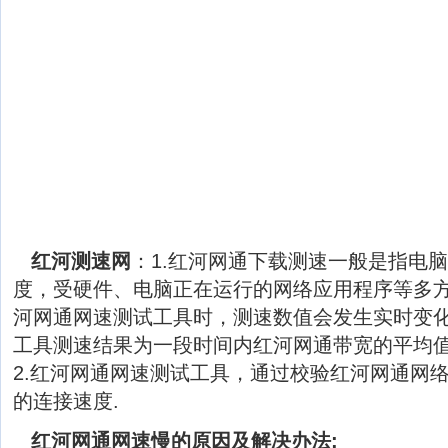
红河测速网
：1.红河网通下载测速一般是指电
度，受硬件、电脑正在运行的网络应用程序等多
河网通网速测试工具时，测速数值会发生实时变
工具测速结果为一段时间内红河网通带宽的平均
2.红河网通网速测试工具，通过校验红河网通网
的连接速度.
红河网通网速慢的原因及解决办法: