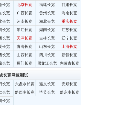
徽长宽
北京长宽
福建长宽
甘肃长宽
东长宽
广西长宽
贵州长宽
海南长宽
北长宽
河南长宽
湖北长宽
重庆长宽
南长宽
浙江长宽
湖南长宽
江苏长宽
西长宽
天津长宽
吉林长宽
辽宁长宽
夏长宽
青海长宽
山东长宽
上海长宽
西长宽
山西长宽
四川长宽
新疆长宽
藏长宽
厦门长宽
黑龙江长宽
内蒙古长宽
线长宽网速测试
阳长宽
六盘水长宽
遵义长宽
安顺长宽
仁长宽
黔西南长宽
毕节长宽
黔东南长宽
南长宽