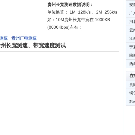
贵州长宽测速数据说明：
安
单位换算： 1M=128k/s， 2M=256k/s
广
如：10M贵州长宽带宽在 1000KB
河
(8000Kbps)左右；
云
测速
贵州广电测速
江
贵州长宽测速、带宽速度测试
宁
陕
西
在
贵
铜
黔