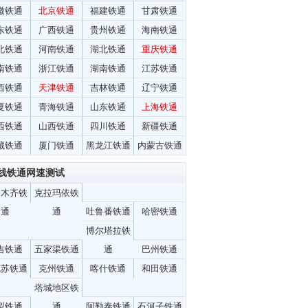
徽铁通
北京铁通
福建铁通
甘肃铁通
东铁通
广西铁通
贵州铁通
海南铁通
北铁通
河南铁通
湖北铁通
重庆铁通
南铁通
浙江铁通
湖南铁通
江苏铁通
西铁通
天津铁通
吉林铁通
辽宁铁通
夏铁通
青海铁通
山东铁通
上海铁通
西铁通
山西铁通
四川铁通
新疆铁通
藏铁通
厦门铁通
黑龙江铁通
内蒙古铁通
线铁通网速测试
鲁木齐铁
克拉玛依铁
通
通
吐鲁番铁通
哈密铁通
博尔塔拉铁
吉铁通
五家渠铁通
通
巴州铁通
克苏铁通
克州铁通
喀什铁通
和田铁通
塔城地区铁
犁铁通
通
阿勒泰铁通
石河子铁通