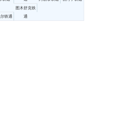
图木舒克铁
拉尔铁通
通