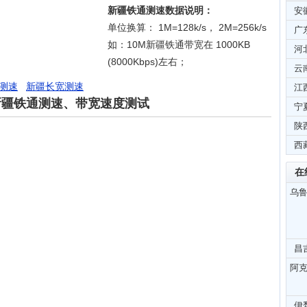
新疆铁通测速数据说明：
安
单位换算： 1M=128k/s， 2M=256k/s
广
如：10M新疆铁通带宽在 1000KB
河
(8000Kbps)左右；
云
测速
新疆长宽测速
江
新疆铁通测速、带宽速度测试
宁
陕
西
在
乌
昌
阿
伊