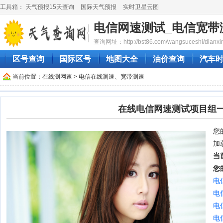
工具箱：
天气预报15天查询
国际天气预报
实时卫星云图
电信网速测试_电信宽带
查询网址：http://bst86.com/wangsuceshi/dianxin
区号查询
国际区号
地图大全
油价查询
汽车
当前位置：
在线测网速
> 电信在线测速、宽带测速
在线电信网速测试项目组
您的
加
当
您
电
电
电
电