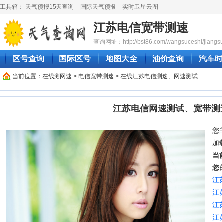
工具箱：
天气预报15天查询
国际天气预报
实时卫星云图
江苏电信宽带测速
查询网址：http://bst86.com/wangsuceshi/jiangsu
区号查询
国际区号
地图大全
油价查询
汽车
当前位置：
在线测网速
>
电信宽带测速
> 在线江苏电信测速、网速测试
江苏电信网速测试、宽带测
您的
加
当
您
江
江
江
江