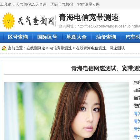
工具箱：
天气预报15天查询
国际天气预报
实时卫星云图
青海电信宽带测速
查询网址：http://bst86.com/wangsuceshi/qinghai
区号查询
国际区号
地图大全
油价查询
汽车
当前位置：
在线测网速
>
电信宽带测速
> 在线青海电信测速、网速测试
青海电信网速测试、宽带测
您的
加
当
您
青
青
青
青