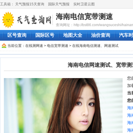
工具箱：
天气预报15天查询
国际天气预报
实时卫星云图
海南电信宽带测速
查询网址：http://bst86.com/wangsuceshi/hainand
区号查询
国际区号
地图大全
油价查询
汽车
当前位置：
在线测网速
>
电信宽带测速
> 在线海南电信测速、网速测试
海南电信网速测试、宽带测
您的
加
当
您
海
海
海
海